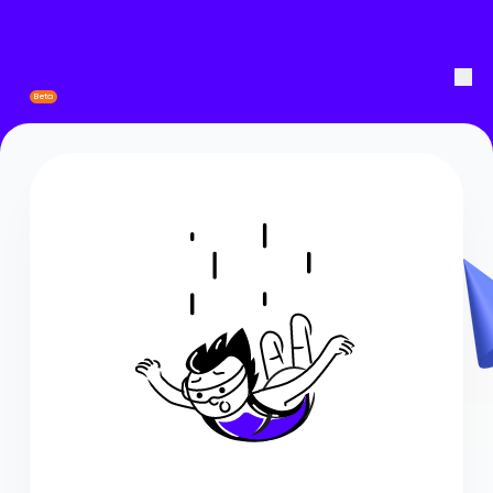
Wannabe School
Beta