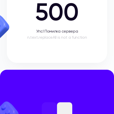
500
Упс! Помилка сервера
n.text.replaceAll is not a function